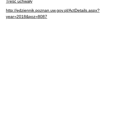
Treść uchwały
http://edziennik.poznan.uw.gov.pl/ActDetails.aspx?
year=2018&poz=8087