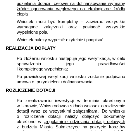
udzielania dotacji celowej na dofinansowanie wymiany
źródeł ogrzewania węglowego na ekologiczne źródła
ciepła
Wniosek musi być kompletny – zawierać wszystkie
wymagane załączniki oraz posiadać wszystkie
wypełnione pola.
Wniosek należy wypełnić czytelnie i podpisać.
REALIZACJA DOPŁATY
Po złożeniu wniosku następuje jego weryfikacja, w celu
sprawdzenia jego prawidłowości
i kompletnego wypełnienia;
Po prawidłowej weryfikacji wniosku zostanie podpisana
umowa o przydzieleniu dofinansowania.
ROZLICZENIE DOTACJI
Po zrealizowaniu inwestycji w terminie określonym
w Umowie, Wnioskodawca składa wniosek o rozliczenie
dotacji wraz ze wszystkimi załącznikami. Do wniosku
o rozliczenie dotacji należy dołączyć dokumenty
określone w „
regulaminie udzielania dotacji celowych
z budżetu Miasta Sulmierzyce na pokrycie kosztów