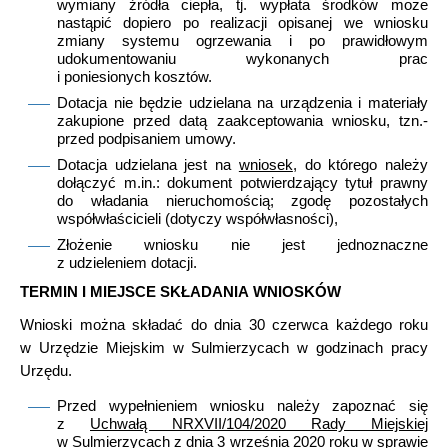
wymiany źródła ciepła, tj. wypłata środków może
nastąpić dopiero po realizacji opisanej we wniosku
zmiany systemu ogrzewania i po prawidłowym
udokumentowaniu wykonanych prac
i poniesionych kosztów.
Dotacja nie będzie udzielana na urządzenia i materiały
zakupione przed datą zaakceptowania wniosku, tzn.-
przed podpisaniem umowy.
Dotacja udzielana jest na
wniosek
, do którego należy
dołączyć m.in.: dokument potwierdzający tytuł prawny
do władania nieruchomością; zgodę pozostałych
współwłaścicieli (dotyczy współwłasności),
Złożenie wniosku nie jest jednoznaczne
z udzieleniem dotacji.
TERMIN I MIEJSCE SKŁADANIA WNIOSKÓW
Wnioski można składać do dnia 30 czerwca każdego roku
w Urzędzie Miejskim w Sulmierzycach w godzinach pracy
Urzędu.
Przed wypełnieniem wniosku należy zapoznać się
z
Uchwałą NRXVII/104/2020 Rady Miejskiej
w Sulmierzycach z dnia 3 września 2020 roku w sprawie