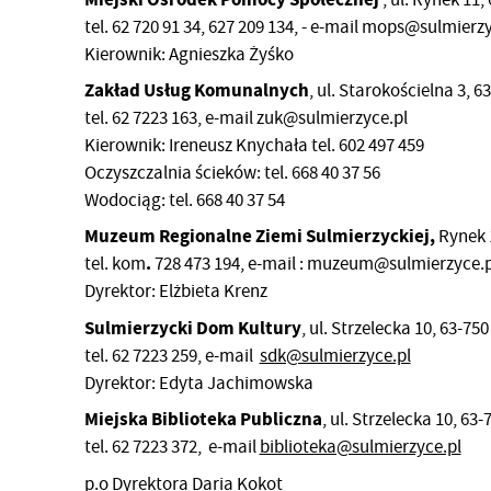
tel. 62 720 91 34, 627 209 134, - e-mail mops@sulmierz
Kierownik: Agnieszka Żyśko
Zakład Usług Komunalnych
, ul. Starokościelna 3, 
tel. 62 7223 163, e-mail zuk@sulmierzyce.pl
Kierownik: Ireneusz Knychała tel. 602 497 459
Oczyszczalnia ścieków: tel. 668 40 37 56
Wodociąg: tel. 668 40 37 54
Muzeum Regionalne Ziemi Sulmierzyckiej,
Rynek 1
.
tel. kom
728 473 194, e-mail : muzeum@sulmierzyce.p
Dyrektor: Elżbieta Krenz
Sulmierzycki Dom Kultury
, ul. Strzelecka 10, 63-75
tel. 62 7223 259, e-mail
sdk@sulmierzyce.pl
Dyrektor: Edyta Jachimowska
Miejska Biblioteka Publiczna
, ul. Strzelecka 10, 63
tel. 62 7223 372, e-mail
biblioteka@sulmierzyce.pl
p.o Dyrektora Daria Kokot