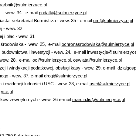
karbnik@sulmierzyce.pl
 - wew. 34 - e-mail
podatki@sulmierzyce.pl
iasta, sekretariat Burmistrza - wew. 35 - e-mail
um@sulmierzyce.pl
j - wew. 32
 i płac - wew. 31
ny środowiska - wew. 25, e-mail
ochronasrodowiska@sulmierzyce.pl
 budownictwa i inwestycji - wew. 24, e-mail
inwestycje@sulmierzyce
 wew. 28, e-mali
oc@sulmierzyce.pl
,
oswiata@sulmierzyce.pl
ej i windykacji podatkowej, obsługi kasy - wew. 29, e-mail
dzialgos
znego - wew. 37, e-mail
drogi@sulmierzyce.pl
i ewidencji ludności i USC - wew. 23, e-mali
usc@sulmierzyce.pl
yce.pl
odków zewnętrznych - wew. 26 e-mail
marcin.lis@sulmierzyce.pl
:
, 63-750 Sulmierzyce