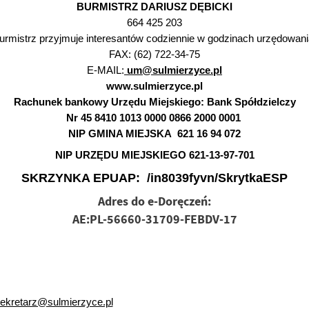
BURMISTRZ DARIUSZ DĘBICKI
664 425 203
urmistrz przyjmuje interesantów codziennie w godzinach urzędowani
FAX: (62) 722-34-75
E-MAIL:
um@sulmierzyce.pl
www.sulmierzyce.pl
Rachunek bankowy Urzędu Miejskiego: Bank Spółdzielczy
Nr 45 8410 1013 0000 0866 2000 0001
NIP GMINA MIEJSKA 621 16 94 072
NIP URZĘDU MIEJSKIEGO 621-13-97-701
SKRZYNKA EPUAP: /in8039fyvn/SkrytkaESP
Adres do e-Doręczeń:
AE:PL-56660-31709-FEBDV-17
ekretarz@sulmierzyce.pl