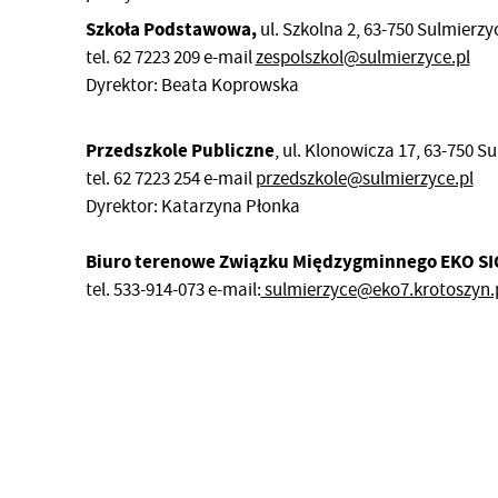
Szkoła Podstawowa,
ul. Szkolna 2, 63-750 Sulmierzy
tel. 62 7223 209 e-mail
zespolszkol@sulmierzyce.pl
Dyrektor: Beata Koprowska
Przedszkole Publiczne
, ul. Klonowicza 17, 63-750 S
tel. 62 7223 254 e-mail
przedszkole@sulmierzyce.pl
Dyrektor: Katarzyna Płonka
Biuro terenowe Związku Międzygminnego EKO S
tel. 533-914-073 e-mail:
sulmierzyce@eko7.krotoszyn.