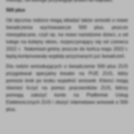
500 plus
Od stycznia rodzice mogą składać także wnioski o nowe
świadczenia wychowawcze 500 plus, jeszcze
niewypłacane, czyli np. na nowo narodzone dzieci, a od
lutego na kolejny okres, rozpoczynający się od czerwca
2022 r. Natomiast gminy jeszcze do końca maja 2022 r.
będą kontynuowały wypłaty przyznanych już świadczeń.
Dla rodzin wnioskujących o świadczenie 500 plus ZUS
przygotował specjalny kreator na PUE ZUS, który
pomoże krok po kroku wypełnić wniosek. Klienci mogą
również liczyć na pomoc pracowników ZUS, którzy
pomogą założyć konto na Platformie Usług
Elektronicznych ZUS i złożyć internetowo wniosek o 500
plus.