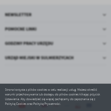
NEWSLETTER
POMOCNE LINKI
GODZINY PRACY URZĘDU
URZĄD MIEJSKI W SULMIERZYCACH
Strona korzysta z plików cookies w celu realizacji usług. Możesz określić
Odwiedzin: 1439128
warunki przechowywania lub dostępu do plików cookies klikając przycisk
Ustawienia. Aby dowiedzieć się więcej zachęcamy do zapoznania się z
Polityką Cookies oraz Polityką Prywatności.
ZAPISZ WYBRANE