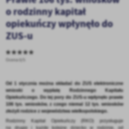
personalizację określonych funkcjonalności czy prezentowanych
o rodzinny kapitał
treści.
Dzięki tym plikom cookies możemy zapewnić Ci większy komfort
Więcej
opiekuńczy wpłynęło do
korzystania z funkcjonalności naszej strony poprzez dopasowanie
jej do Twoich indywidualnych preferencji. Wyrażenie zgody na
ZUS-u
funkcjonalne i personalizacyjne pliki cookies gwarantuje
Analityczne
dostępność większej ilości funkcji na stronie.
Analityczne pliki cookies pomagają nam rozwijać się i
dostosowywać do Twoich potrzeb.
Cookies analityczne pozwalają na uzyskanie informacji w zakresie
Ocena 0/5
Więcej
wykorzystywania witryny internetowej, miejsca oraz częstotliwości,
z jaką odwiedzane są nasze serwisy www. Dane pozwalają nam na
ocenę naszych serwisów internetowych pod względem ich
Reklamowe
popularności wśród użytkowników. Zgromadzone informacje są
Od 1 stycznia można składać do ZUS elektroniczne
Dzięki reklamowym plikom cookies prezentujemy Ci najciekawsze
przetwarzane w formie zanonimizowanej. Wyrażenie zgody na
wnioski o wypłatę Rodzinnego Kapitału
informacje i aktualności na stronach naszych partnerów.
analityczne pliki cookies gwarantuje dostępność wszystkich
Opiekuńczego. Do tej pory do ZUS-u wpłynęło prawie
funkcjonalności.
Promocyjne pliki cookies służą do prezentowania Ci naszych
106 tys. wniosków, z czego niemal 12 tys. wniosków
Więcej
komunikatów na podstawie analizy Twoich upodobań oraz Twoich
złożyli rodzice z województwa wielkopolskiego.
zwyczajów dotyczących przeglądanej witryny internetowej. Treści
promocyjne mogą pojawić się na stronach podmiotów trzecich lub
Rodzinny Kapitał Opiekuńczy (RKO) przysługuje
firm będących naszymi partnerami oraz innych dostawców usług.
na drugie i każde kolejne dziecko w rodzinie, od